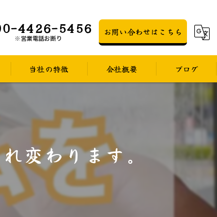
90-4426-5456
お問い合わせはこちら
※営業電話お断り
当社の特徴
会社概要
ブログ
防災
コラム
防犯
まれ変わります。
遮熱
UVカット
目隠し