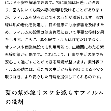
による不安を解消できます。特に夏場は日差しが強ま
紫外線フィルム選びで注意すべき点
り、室内にいても紫外線の影響を受けることがあります
効果的なフィルム選びの基準
が、フィルムを貼ることでその心配が激減します。紫外
目的に合わせたフィルム選びの方法
線は肌の老化を促進し、目の健康にも悪影響を及ぼすた
め、フィルムの設置は健康管理において重要な役割を果
フィルム選びで失敗しないためのコツ
たします。さらに、紫外線フィルムは住宅だけでなく、
紫外線から家具を守るフィルムの役割を解説
オフィスや商業施設でも利用可能で、広範囲にわたる紫
家具を長持ちさせるフィルムの重要性
外線対策が可能です。これにより、仕事や生活の場でも
フィルムで守る家具とインテリア
安心して過ごすことができる環境が整います。紫外線フ
紫外線による家具の劣化を防ぐ方法
ィルムの効果は、私たちの生活から紫外線による不安を
フィルムが叶える家具の色褪せ防止
取り除き、より安心した日常を提供してくれるのです。
紫外線フィルムで家具を守る理由
夏の紫外線リスクを減らすフィルム
家具保護に最適なフィルムの選び方
の役割
高齢者と子供を紫外線から守るフィルムのメリ
ット