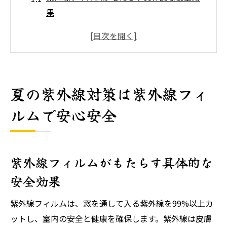
果
紫外線フィルムの導入で安心できる理由
夏の紫外線リスクを減らすフィルムの役割
紫外線フィルムで家庭を守るポイント
安心な住環境を作る紫外線フィルムの選び
夏の紫外線対策は紫外線フィ
方
ルムで安心安全
紫外線フィルムを導入すべき家庭の特徴
紫外線フィルムが家族の健康を守る理由とは
紫外線の健康被害から守るフィルムの効果
紫外線フィルムがもたらす具体的な
紫外線フィルムで健康リスクを低減する方
安全効果
法
家族の安全を守るフィルムの特徴
紫外線フィルムは、窓を通して入る紫外線を99%以上カ
紫外線による健康リスクとフィルムの防御
ットし、室内の安全と健康を確保します。紫外線は皮膚