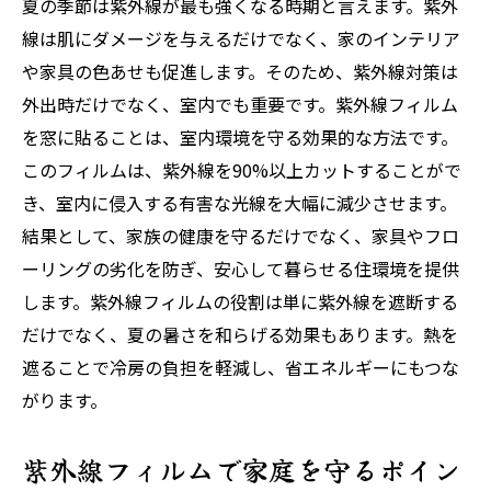
夏の季節は紫外線が最も強くなる時期と言えます。紫外
高齢者に優しいフィルムの恩恵
線は肌にダメージを与えるだけでなく、家のインテリア
こどもに最適な紫外線対策フィルム
や家具の色あせも促進します。そのため、紫外線対策は
家族全員の健康を守るフィルムの利点
外出時だけでなく、室内でも重要です。紫外線フィルム
高齢者とこどものための紫外線フィルム
を窓に貼ることは、室内環境を守る効果的な方法です。
このフィルムは、紫外線を90%以上カットすることがで
安全な環境を提供するフィルムの役割
き、室内に侵入する有害な光線を大幅に減少させます。
フィルムで家族を守る方法
結果として、家族の健康を守るだけでなく、家具やフロ
快適な住環境を作る紫外線フィルムの活用法
ーリングの劣化を防ぎ、安心して暮らせる住環境を提供
フィルムで実現する快適な住環境
します。紫外線フィルムの役割は単に紫外線を遮断する
紫外線フィルムで住環境を改善する方法
だけでなく、夏の暑さを和らげる効果もあります。熱を
住環境に適したフィルムの活用事例
遮ることで冷房の負担を軽減し、省エネルギーにもつな
快適さを追求するフィルムの使い方
がります。
紫外線フィルムでリビングを快適に
紫外線フィルムで家庭を守るポイン
家庭でのフィルム活用法とその効果