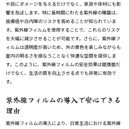
力
や目にダメージを与えるだけでなく、家具や床材にも影
フィルムで守る敏感肌のこどもと高齢者
響を及ぼします。特に長時間にわたる紫外線の曝露は、
皮膚癌や白内障のリスクを高めることが知られていま
紫外線フィルムの健康への貢献度
す。紫外線フィルムを使用することで、これらのリスク
窓から侵入する紫外線をカットするフィルムの
を大幅に減少させることが可能です。さらに、紫外線フ
効果
ィルムは透明度が高いため、外の景色を楽しみながらも
窓ガラスを通す紫外線の影響と対策
室内の明るさを損なうことなく快適な空間を提供しま
フィルムで紫外線を99%カットする方法
す。このように、紫外線フィルムの安全効果は健康面だ
紫外線を遮るフィルムのメカニズム
けでなく、生活の質を向上させる点でも非常に有効で
フィルムで窓からの紫外線をブロック
す。
室内環境を守るフィルムの効果について
紫外線フィルムの導入で安心できる
紫外線フィルムで窓の安全性を高める
紫外線フィルムの重要性とその選び方
理由
最適な紫外線フィルムの選び方ガイド
紫外線フィルムの導入により、日常生活における紫外線
フィルムの種類と選び方のポイント