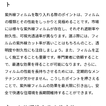
ト
室内温度の上昇を防ぐ紫外線フィルムの効果
フィルムで室内温度を抑える仕組み
紫外線フィルムを取り入れる際のポイントは、フィルム
温度管理に役立つフィルムの特性
の種類とその性能をしっかりと見極めることです。市場
室内温度の安定化にフィルムが貢献
には様々な紫外線フィルムが存在し、それぞれ遮断率や
フィルムで夏の暑さを軽減する
耐久性、可視光透過率が異なります。選ぶ際には、フィ
ルムの紫外線カット率が高いことはもちろんのこと、透
省エネ効果を発揮する紫外線フィルム
明度や耐久性にも注目しましょう。また、フィルムを正
フィルムで快適な温度環境を実現
しく施工することも重要です。専門業者に依頼すること
で、最適な効果を得ることが可能になります。さらに、
フィルムの性能を長持ちさせるためには、定期的なメン
テナンスが欠かせません。こうしたポイントを押さえる
ことで、紫外線フィルムの効果を最大限に引き出し、安
全で快適な住環境を長期間維持することができます。