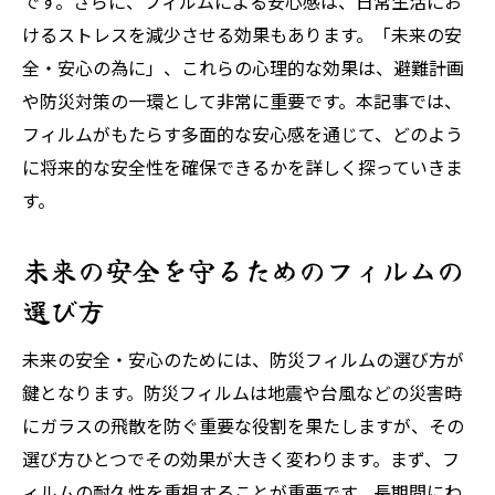
です。さらに、フィルムによる安心感は、日常生活にお
紫外線カットフィルムの選び方と注意点
けるストレスを減少させる効果もあります。「未来の安
安心できる環境を作る紫外線カットフィル
全・安心の為に」、これらの心理的な効果は、避難計画
ムの導入法
や防災対策の一環として非常に重要です。本記事では、
災害に強い窓フィルムで未来の安全・安心を確
フィルムがもたらす多面的な安心感を通じて、どのよう
保する方法
に将来的な安全性を確保できるかを詳しく探っていきま
窓フィルムの災害対策としての有効性
す。
未来の安全を守るためのフィルムの選び方
未来の安全を守るためのフィルムの
災害に備える窓フィルムの活用法
災害に強いフィルムで家庭を守る方法
選び方
未来の安全を確保するためのフィルムの準
未来の安全・安心のためには、防災フィルムの選び方が
備
鍵となります。防災フィルムは地震や台風などの災害時
安心感を高める窓フィルムの効果的な使い
にガラスの飛散を防ぐ重要な役割を果たしますが、その
方
選び方ひとつでその効果が大きく変わります。まず、フ
未来の安全・安心を考えたフィルム選びのポイ
ィルムの耐久性を重視することが重要です。長期間にわ