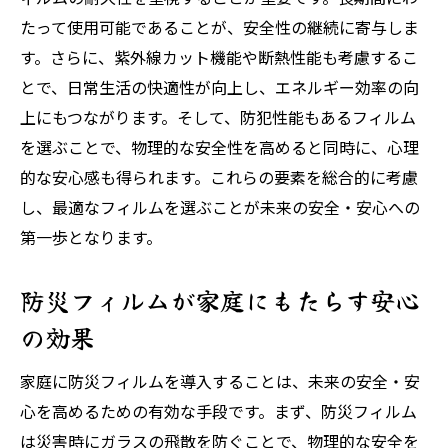
ント
たって使用可能であることが、安全性の継続に寄与しま
安全・安心を考慮したフィルムの選び方
す。さらに、紫外線カット機能や断熱性能も考慮するこ
未来のリスクに備えるためのフィルム選択
とで、日常生活の快適性が向上し、エネルギー効率の向
基準
上にもつながります。そして、防犯性能もあるフィルム
を選ぶことで、物理的な安全性を高めると同時に、心理
目的別に選ぶフィルムのポイント
的な安心感も得られます。これらの要素を総合的に考慮
フィルム選びで注意すべき点とその理由
し、最適なフィルムを選ぶことが未来の安全・安心への
安全・安心を重視したフィルムの選定方法
第一歩となります。
未来の安全を支えるためのフィルム選びの
ヒント
防災フィルムが家庭にもたらす安心
の効果
家庭に防災フィルムを導入することは、未来の安全・安
心を高めるための有効な手段です。まず、防災フィルム
は災害時にガラスの飛散を防ぐことで、物理的な安全を