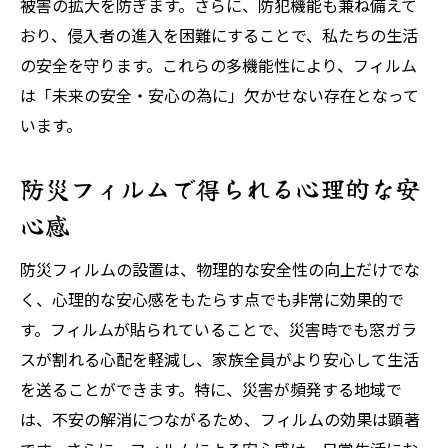
被害の拡大を防ぎます。さらに、防犯機能も兼ね備えて
防犯フィルムで未来の安全を確保する方法
おり、侵入者の進入を困難にすることで、私たちの生活
窓ガラスフィルムによる防犯対策の効果
の安全を守ります。これらの多機能性により、フィルム
は「未来の安全・安心の為に」欠かせない存在となって
防犯フィルムがもたらす安心感の向上
います。
安全・安心を考慮したフィルム選びのポイ
ント
防災フィルムで得られる心理的な安
未来の安全・安心を守るためのフィルムの紫外
心感
線カット効果
紫外線カットフィルムの特徴と効果
防災フィルムの設置は、物理的な安全性の向上だけでな
未来の健康を守る紫外線対策フィルムの重
く、心理的な安心感をもたらす点でも非常に効果的で
要性
す。フィルムが貼られていることで、災害時でも窓ガラ
紫外線カットフィルムで日常生活に安心を
スが割れる心配を軽減し、家族全員がより安心して生活
を送ることができます。特に、災害が頻発する地域で
フィルムによる紫外線防止で得られるメリ
は、不安の解消につながるため、フィルムの効果は顕著
ット