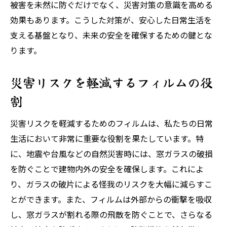
被害を未然に防ぐだけでなく、災害対策の意識を高める
飛散防止フィルムの基本的な役割
効果もあります。こうした対策が、安心した日常生活を
安全・安心を高めるフィルムの具体的価値
支える基盤となり、未来の安全を確保するための鍵とな
飛散防止フィルムの導入で得られるメリッ
ります。
ト
未来の安全に必要な飛散防止フィルムの選
災害リスクを軽減するフィルムの役
び方
割
災害から家族を守る飛散防止フィルムの重
災害リスクを軽減するためのフィルムは、私たちの日常
要性
生活において非常に重要な役割を果たしています。特
飛散防止フィルムが与える安心感とその影
に、地震や台風などの自然災害時には、窓ガラスの破損
響
を防ぐことで建物内外の安全を確保します。これによ
日常の安全と未来の安心を支えるフィルムの防
り、ガラスの破片による怪我のリスクを大幅に減らすこ
犯機能
とができます。また、フィルムは外部からの衝撃を吸収
防犯フィルムの基本機能と利点
し、窓ガラスが割れる際の飛散を防ぐことで、さらなる
日常生活で防犯フィルムが役立つシーン