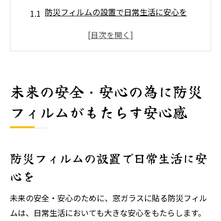
防災フィルムの設置で日常生活に安心を
未来の安全に備える防災フィルムの重要性
災害リスクを軽減するフィルムの役割
防災フィルムで得られる心理的な安心感
未来の安全を守るためのフィルムの選び方
未来の安全・安心の為に防災
防災フィルムが家庭にもたらす安心の効果
フィルムがもたらす安心感
窓フィルムで未来の安全・安心を実現する多機
能性
多機能フィルムの特徴とその効果
防災フィルムの設置で日常生活に安
窓フィルムの多彩な機能で未来の安全を強
心を
化
安全・安心を実現するフィルムの機能性解
未来の安全・安心のために、窓ガラスに貼る防災フィル
説
ムは、日常生活においても大きな安心をもたらします。