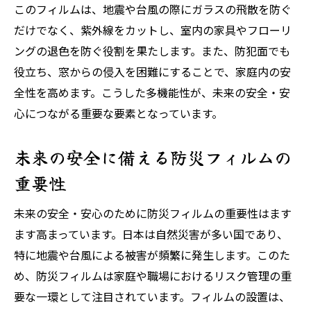
紫外線カットから防犯対策までの多機能性
このフィルムは、地震や台風の際にガラスの飛散を防ぐ
多機能フィルムで暮らしを豊かにする方法
だけでなく、紫外線をカットし、室内の家具やフローリ
ングの退色を防ぐ役割を果たします。また、防犯面でも
未来に向けたフィルムの進化と期待
役立ち、窓からの侵入を困難にすることで、家庭内の安
未来の安全・安心の為に災害時の被害を抑える
全性を高めます。こうした多機能性が、未来の安全・安
窓フィルムの力
心につながる重要な要素となっています。
災害に強い窓フィルムの特性
被害を最小限にするためのフィルム選び
未来の安全に備える防災フィルムの
未来の災害対策としてのフィルムの活用法
重要性
防災フィルムがもたらす災害時の安心感
未来の安全・安心のために防災フィルムの重要性はます
窓フィルムが防災に与える具体的な効果
ます高まっています。日本は自然災害が多い国であり、
災害リスクを考慮したフィルムの取り入れ
特に地震や台風による被害が頻繁に発生します。このた
方
め、防災フィルムは家庭や職場におけるリスク管理の重
未来の安全・安心の為に飛散防止フィルムが果
要な一環として注目されています。フィルムの設置は、
たす役割とその価値